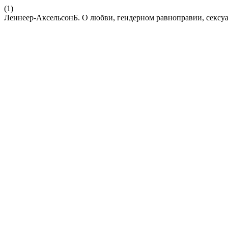
(1)
Леннеер-АксельсонБ. О любви, гендерном равноправии, сексу