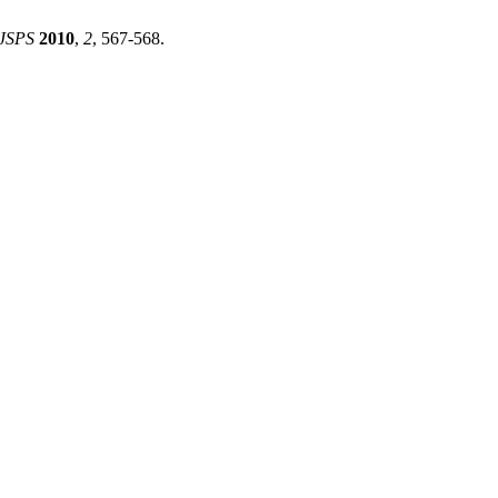
JSPS
2010
,
2
, 567-568.