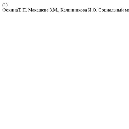
(1)
ФокинаТ. П. Макашева З.М., Калинникова И.О. Социальный м