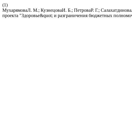
(1)
МухарямоваЛ. М.; КузнецоваИ. Б.; ПетроваР. Г.; Салахатдинов
проекта "Здоровье&quot; и разграничения бюджетных полном