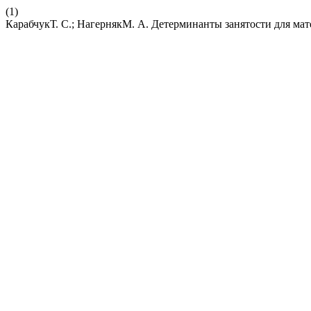
(1)
КарабчукТ. С.; НагернякМ. А. Детерминанты занятости для мат