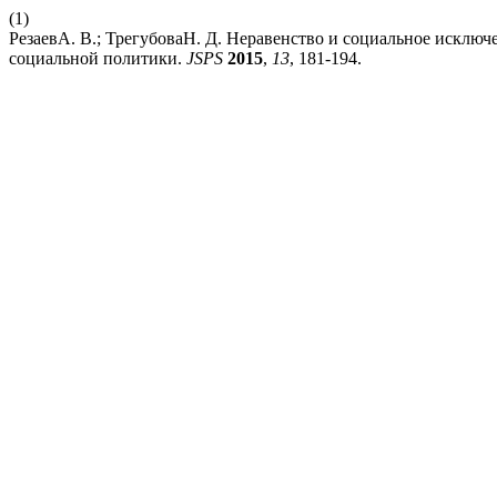
(1)
РезаевА. В.; ТрегубоваН. Д. Неравенство и социальное исключ
социальной политики.
JSPS
2015
,
13
, 181-194.