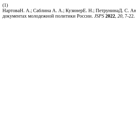
(1)
НартоваН. А.; Саблина А. А.; КузинерЕ. Н.; ПетрунинаД. С. 
документах молодежной политики России.
JSPS
2022
,
20
, 7-22.