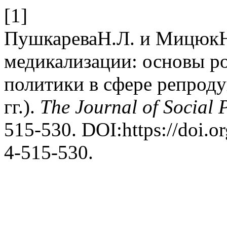
[1]
ПушкареваН.Л. и МицюкН.
медикализации: основы р
политики в сфере репрод
гг.).
The Journal of Social P
515-530. DOI:https://doi.
4-515-530.