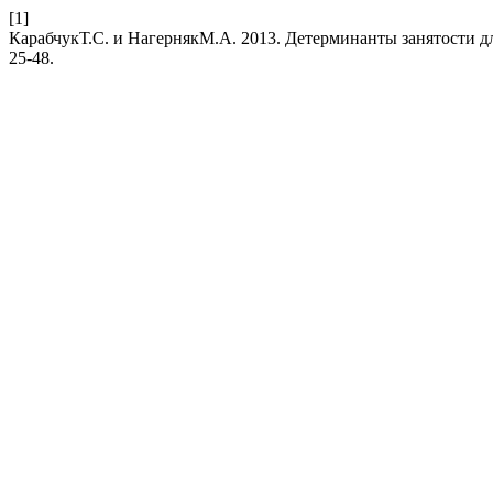
[1]
КарабчукТ.С. и НагернякМ.А. 2013. Детерминанты занятости д
25-48.