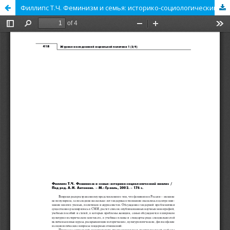
Филлипс Т.Ч. Феминизм и семья: историко-социологический анализ / Под ред. А.И. Антонова. – М.: Грааль, 2002. – 176 с.