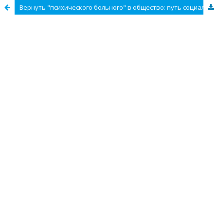
Вернуть "психического больного" в общество: путь социальных трансформаций или реформ в психиатрии?