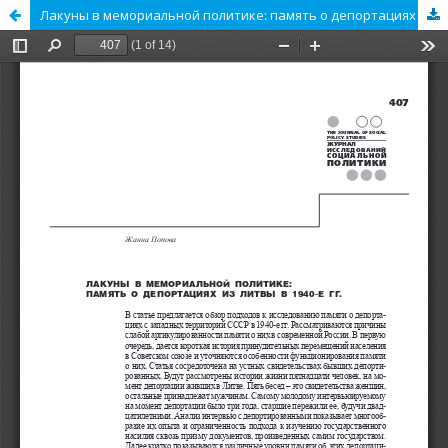
Лакуны в мемориальной политике: память о депортациях из Литвы в 1940-е гг.