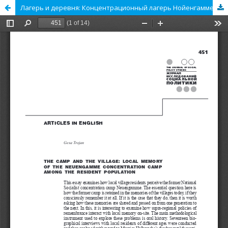
Лагерь и деревня: Концентрационный лагерь Нойенгамме в памяти местных жителей