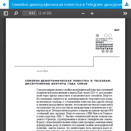
Семейно-­демографическая повестка в Telegram: дискурсивные векторы Года семьи