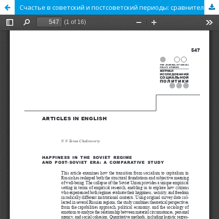
Счастье в советский и постсоветский периоды: сравнительное исследование