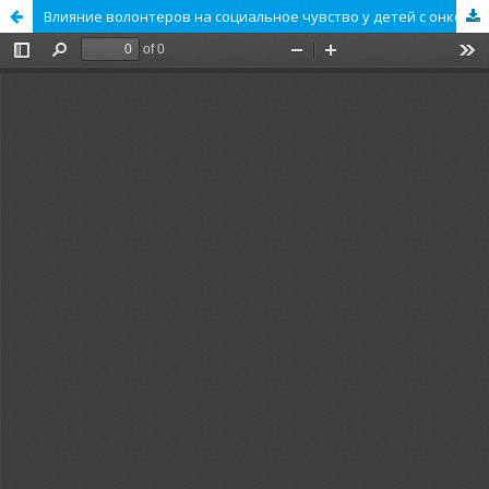
Влияние волонтеров на социальное чувство у детей с онкологией: опыт одного наблюдения