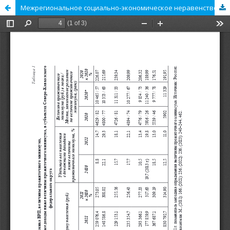
Межрегиональное социально-­экономическое неравенство в России: подходы к измерению и смягчению различий