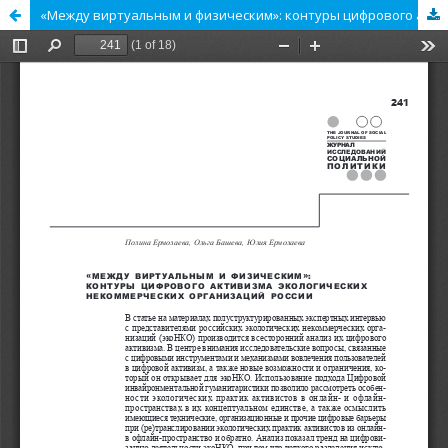
«Между виртуальным и физическим»: контуры цифрового активизма экологических некоммерческих организаций России