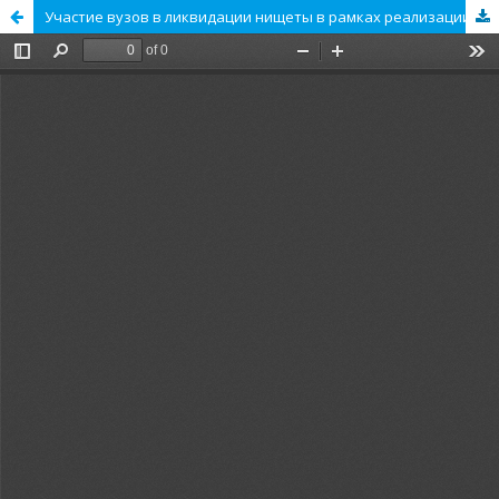
Участие вузов в ликвидации нищеты в рамках реализации целей устойчивого развития