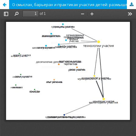
О смыслах, барьерах и практиках участия детей: размышления над седьмым разделом Национальной стратегии действий в интересах детей